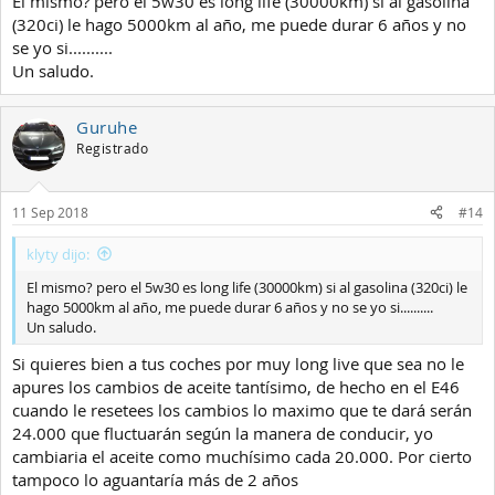
El mismo? pero el 5w30 es long life (30000km) si al gasolina
(320ci) le hago 5000km al año, me puede durar 6 años y no
se yo si..........
Un saludo.
Guruhe
Registrado
11 Sep 2018
#14
klyty dijo:
El mismo? pero el 5w30 es long life (30000km) si al gasolina (320ci) le
hago 5000km al año, me puede durar 6 años y no se yo si..........
Un saludo.
Si quieres bien a tus coches por muy long live que sea no le
apures los cambios de aceite tantísimo, de hecho en el E46
cuando le resetees los cambios lo maximo que te dará serán
24.000 que fluctuarán según la manera de conducir, yo
cambiaria el aceite como muchísimo cada 20.000. Por cierto
tampoco lo aguantaría más de 2 años