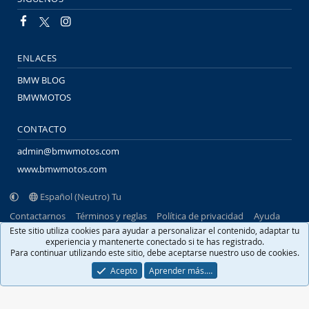
ENLACES
BMW BLOG
BMWMOTOS
CONTACTO
admin@bmwmotos.com
www.bmwmotos.com
Español (Neutro) Tu
Contactarnos
Términos y reglas
Política de privacidad
Ayuda
Portal
R
Este sitio utiliza cookies para ayudar a personalizar el contenido, adaptar tu
S
experiencia y mantenerte conectado si te has registrado.
S
Para continuar utilizando este sitio, debe aceptarse nuestro uso de cookies.
®
Community platform by XenForo
© 2010-2026 XenForo Ltd.
Traducido por
XenFacil.com
. © 2010-2019
Acepto
Aprender más.…