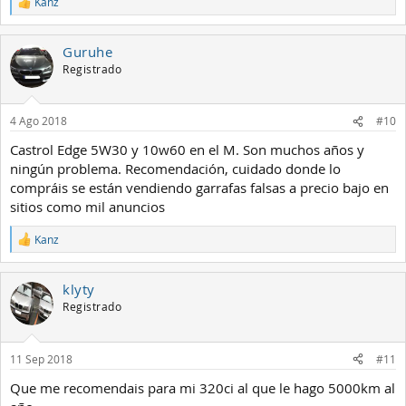
Kanz
R
e
a
Guruhe
c
c
Registrado
i
o
n
4 Ago 2018
#10
e
s
Castrol Edge 5W30 y 10w60 en el M. Son muchos años y
:
ningún problema. Recomendación, cuidado donde lo
compráis se están vendiendo garrafas falsas a precio bajo en
sitios como mil anuncios
Kanz
R
e
a
klyty
c
c
Registrado
i
o
n
11 Sep 2018
#11
e
s
Que me recomendais para mi 320ci al que le hago 5000km al
: