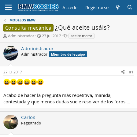
Acceder
Registrarse
MODELOS BMW
¿Qué aceite usáis?
Consulta mecánica
A
F
E
Administrador
27 Jul 2017
aceite motor
u
e
t
t
c
i
Administrador
o
h
q
Administrador
Miembro del equipo
r
a
u
d
e
e
t
27 Jul 2017
#1
i
a
n
s
i
c
Acabo de hacer la pregunta más repetitiva, manida,
i
contestada y que menos dudas suele resolver de los foros....
o
Carlos
Registrado