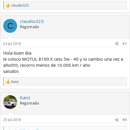
claudio325
R
e
a
claudio325
c
C
c
Registrado
i
o
n
24 Jul 2018
#7
e
s
Hola buen dia:
:
le coloco MOTUL 8100 X cess 5w - 40 y lo cambio una vez a
año!!!!!!, recorro menos de 10.000 km / año
saludos
Kanz
R
e
a
Kanz
c
c
Registrado
i
o
n
25 Jul 2018
#8
e
s
: