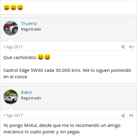
s
:
Trueno
Registrado
1 Ago 2017
#5
Que cachondos.
Castrol Edge 5W30 cada 30.000 kms. Me lo siguen poniendo
en el conce.
Kanz
Registrado
1 Ago 2017
#6
Yo pongo Motul, desde que me lo recomendó un amigo
mecánico lo suelo poner y sin pegas.