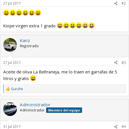
27 Jul 2017
#2
Koipe virgen extra 1 grado
Kanz
Registrado
27 Jul 2017
#3
Aceite de oliva La Beltraneja, me lo traen en garrafas de 5
litros y gratis
Guruhe
R
e
a
Administrador
c
c
Administrador
Miembro del equipo
i
o
n
31 Jul 2017
#4
e