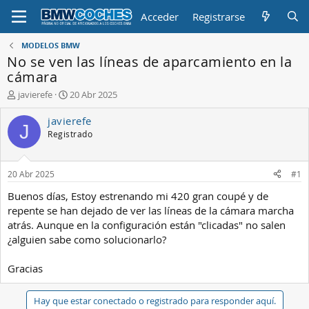
Acceder
Registrarse
MODELOS BMW
No se ven las líneas de aparcamiento en la
cámara
A
F
javierefe
20 Abr 2025
u
e
t
c
javierefe
J
o
h
Registrado
r
a
d
e
20 Abr 2025
#1
i
n
Buenos días, Estoy estrenando mi 420 gran coupé y de
i
repente se han dejado de ver las líneas de la cámara marcha
c
atrás. Aunque en la configuración están "clicadas" no salen
i
¿alguien sabe como solucionarlo?
o
Gracias
Hay que estar conectado o registrado para responder aquí.