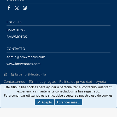
ENLACES
BMW BLOG
BMWMOTOS
CONTACTO
admin@bmwmotos.com
www.bmwmotos.com
Español (Neutro) Tu
Contactarnos
Términos y reglas
Política de privacidad
Ayuda
Portal
R
Este sitio utiliza cookies para ayudar a personalizar el contenido, adaptar tu
S
experiencia y mantenerte conectado si te has registrado.
S
Para continuar utilizando este sitio, debe aceptarse nuestro uso de cookies.
®
Community platform by XenForo
© 2010-2026 XenForo Ltd.
Traducido por
XenFacil.com
. © 2010-2019
Acepto
Aprender más.…