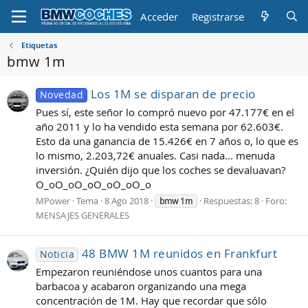
Acceder
Registrarse
Etiquetas
bmw 1m
Los 1M se disparan de precio
Novedad
Pues sí, este señor lo compró nuevo por 47.177€ en el
año 2011 y lo ha vendido esta semana por 62.603€.
Esto da una ganancia de 15.426€ en 7 años o, lo que es
lo mismo, 2.203,72€ anuales. Casi nada... menuda
inversión. ¿Quién dijo que los coches se devaluavan?
O_oO_oO_oO_oO_oO_o
MPower
Tema
8 Ago 2018
Respuestas: 8
Foro:
bmw
1m
MENSAJES GENERALES
48 BMW 1M reunidos en Frankfurt
Noticia
Empezaron reuniéndose unos cuantos para una
barbacoa y acabaron organizando una mega
concentración de 1M. Hay que recordar que sólo