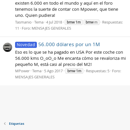
existen 6.000 en todo el mundo y aquí en el foro
tenemos la suerte de contar con Mpower, que tiene
uno. Quien pudiera!
Tasmanio
Tema
4 Jul 2018
Respuestas:
bmw
1m
bmw
m
11
Foro:
MENSAJES GENERALES
56.000 dólares por un 1M
Novedad
Eso es lo que se ha pagado en USA Por este coche con
56.000 kms O_oO_o Me encanta cómo se revaloriza mi
pequeño M, está casi al precio del M2!
MPower
Tema
5 Ago 2017
Respuestas: 5
Foro:
bmw
1m
MENSAJES GENERALES
Etiquetas