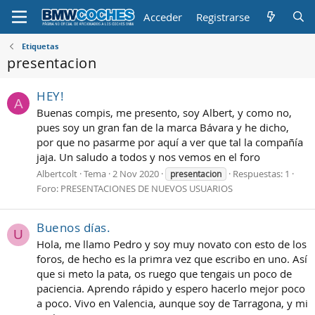
Acceder
Registrarse
Etiquetas
presentacion
HEY!
A
Buenas compis, me presento, soy Albert, y como no,
pues soy un gran fan de la marca Bávara y he dicho,
por que no pasarme por aquí a ver que tal la compañía
jaja. Un saludo a todos y nos vemos en el foro
Albertcolt
Tema
2 Nov 2020
Respuestas: 1
presentacion
Foro:
PRESENTACIONES DE NUEVOS USUARIOS
Buenos días.
U
Hola, me llamo Pedro y soy muy novato con esto de los
foros, de hecho es la primra vez que escribo en uno. Así
que si meto la pata, os ruego que tengais un poco de
paciencia. Aprendo rápido y espero hacerlo mejor poco
a poco. Vivo en Valencia, aunque soy de Tarragona, y mi