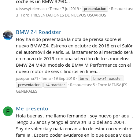
coche es un BMW 329D...
ulissesytelemaco
Tema
7 Jul 2019
Respuestas:
presentacion
3
Foro:
PRESENTACIONES DE NUEVOS USUARIOS
BMW Z4 Roadster
Hoy ha sido presentada la nota de prensa sobre el
nuevo BMW Z4, Estreno en octubre de 2018 en el Salón
del automóvil de París. Su lanzamiento al mercado será
en marzo de 2019 con una selección de tres modelos:
BMW Z4 M40i modelo de BMW M Performance con el
nuevo motor de seis cilindros en línea...
josepuma71
Tema
19 Sep 2018
bmw
bmw z4 roadster
Respuestas: 5
Foro:
MENSAJES
presentacion
z4 roadster
GENERALES
Me presento
F
Hola buenas , me llamo fernando . soy nuevo por aqui .
Tengo 25 años y tengo el bmw z4 i3.0 del año 2004.
Soy de valencia y nada encantado de estar con vosotros
familia . Espero poder ayudaros en lo que pueda y que