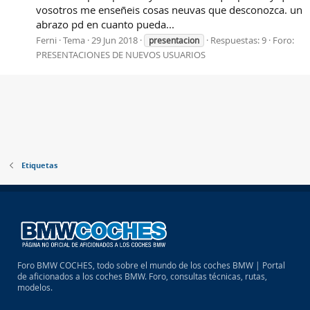
vosotros me enseñeis cosas neuvas que desconozca. un
abrazo pd en cuanto pueda...
Ferni
Tema
29 Jun 2018
Respuestas: 9
Foro:
presentacion
PRESENTACIONES DE NUEVOS USUARIOS
Etiquetas
Foro BMW COCHES, todo sobre el mundo de los coches BMW | Portal
de aficionados a los coches BMW. Foro, consultas técnicas, rutas,
modelos.