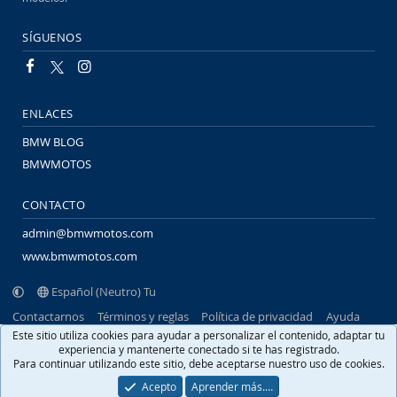
SÍGUENOS
ENLACES
BMW BLOG
BMWMOTOS
CONTACTO
admin@bmwmotos.com
www.bmwmotos.com
Español (Neutro) Tu
Contactarnos
Términos y reglas
Política de privacidad
Ayuda
Portal
R
Este sitio utiliza cookies para ayudar a personalizar el contenido, adaptar tu
S
experiencia y mantenerte conectado si te has registrado.
S
Para continuar utilizando este sitio, debe aceptarse nuestro uso de cookies.
®
Community platform by XenForo
© 2010-2026 XenForo Ltd.
Traducido por
XenFacil.com
. © 2010-2019
Acepto
Aprender más.…