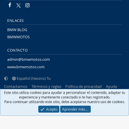
ENLACES
BMW BLOG
BMWMOTOS
CONTACTO
admin@bmwmotos.com
www.bmwmotos.com
Español (Neutro) Tu
Contactarnos
Términos y reglas
Política de privacidad
Ayuda
Portal
R
Este sitio utiliza cookies para ayudar a personalizar el contenido, adaptar tu
S
experiencia y mantenerte conectado si te has registrado.
S
Para continuar utilizando este sitio, debe aceptarse nuestro uso de cookies.
®
Community platform by XenForo
© 2010-2026 XenForo Ltd.
Traducido por
XenFacil.com
. © 2010-2019
Acepto
Aprender más.…