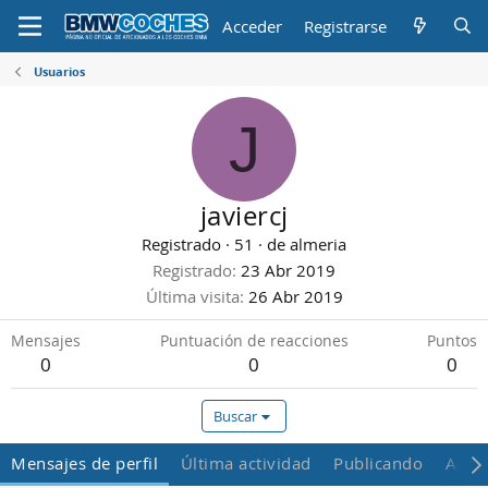
Acceder
Registrarse
Usuarios
J
javiercj
Registrado
·
51
·
de
almeria
Registrado
23 Abr 2019
Última visita
26 Abr 2019
Mensajes
Puntuación de reacciones
Puntos
0
0
0
Buscar
Mensajes de perfil
Última actividad
Publicando
Acer