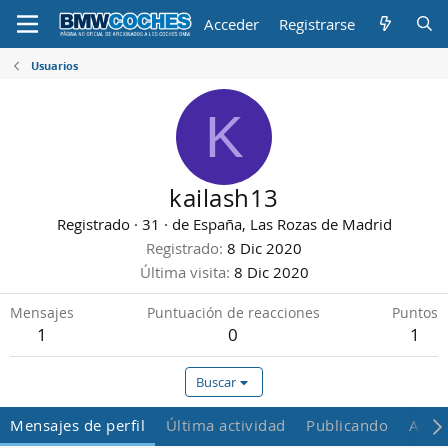
Acceder
Registrarse
Usuarios
K
kailash13
Registrado
·
31
·
de
España, Las Rozas de Madrid
Registrado
8 Dic 2020
Última visita
8 Dic 2020
Mensajes
Puntuación de reacciones
Puntos
1
0
1
Buscar
Mensajes de perfil
Última actividad
Publicando
Acer