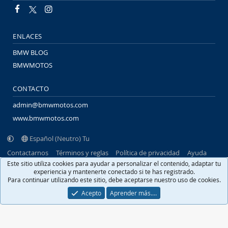
ENLACES
BMW BLOG
BMWMOTOS
CONTACTO
admin@bmwmotos.com
www.bmwmotos.com
Español (Neutro) Tu
Contactarnos
Términos y reglas
Política de privacidad
Ayuda
Portal
R
Este sitio utiliza cookies para ayudar a personalizar el contenido, adaptar tu
S
experiencia y mantenerte conectado si te has registrado.
S
Para continuar utilizando este sitio, debe aceptarse nuestro uso de cookies.
®
Community platform by XenForo
© 2010-2026 XenForo Ltd.
Traducido por
XenFacil.com
. © 2010-2019
Acepto
Aprender más.…