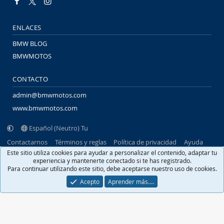
ENLACES
BMW BLOG
BMWMOTOS
CONTACTO
admin@bmwmotos.com
www.bmwmotos.com
Español (Neutro) Tu
Contactarnos
Términos y reglas
Política de privacidad
Ayuda
Portal
R
Este sitio utiliza cookies para ayudar a personalizar el contenido, adaptar tu
S
experiencia y mantenerte conectado si te has registrado.
S
Para continuar utilizando este sitio, debe aceptarse nuestro uso de cookies.
®
Community platform by XenForo
© 2010-2026 XenForo Ltd.
Traducido por
XenFacil.com
. © 2010-2019
Acepto
Aprender más.…