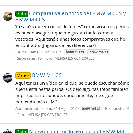
Comparativa en fotos del BMW M3 CS y
Foto
BMW M4 CS
Ya sabéis que yo no sé de "emes" como vosotros pero sí
os puedo asegurar que me gustan tanto como a
vosotros. Aquí tenéis unas fotos comparativas que he
encontrado. ¿Jugamos a las diferencias?
Carlos
Tema
8 Nov 2017
bmw
m3
cs
bmw
m4
cs
Respuestas: 10
Foro:
MENSAJES GENERALES
BMW M4 CS
Vídeo
Aquí tenéis un vídeo en el cual se puede escuchar cómo
suena esta bestia parda. Os dejo algunas fotos también.
Impresionante aunque, curiosamente, me sigue
poniendo más el M2.
Administrador
Tema
14 Ago 2017
Respuestas: 4
bmw
m4
cs
Foro:
MENSAJES GENERALES
Nuevo color exclusivo para el BMW M4
Foto