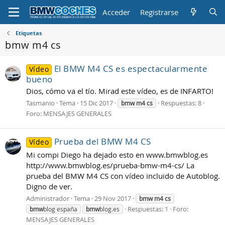
Acceder
Registrarse
Etiquetas
bmw m4 cs
El BMW M4 CS es espectacularmente
Vídeo
bueno
Dios, cómo va el tío. Mirad este vídeo, es de INFARTO!
Tasmanio
Tema
15 Dic 2017
Respuestas: 8
bmw
m4
cs
Foro:
MENSAJES GENERALES
Prueba del BMW M4 CS
Vídeo
Mi compi Diego ha dejado esto en www.bmwblog.es
http://www.bmwblog.es/prueba-bmw-m4-cs/ La
prueba del BMW M4 CS con vídeo incluido de Autoblog.
Digno de ver.
Administrador
Tema
29 Nov 2017
bmw
m4
cs
Respuestas: 1
Foro:
bmw
blog españa
bmw
blog.es
MENSAJES GENERALES