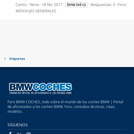
Carlos
Tema
18 Abr 2017
Respuestas: 3
Foro:
bmw
m4
cs
MENSAJES GENERALES
Etiquetas
Foro BMW COCHES, todo sobre el mundo de los coches BMW | Portal
de aficionados a los coches BMW. Foro, consultas técnicas, rutas,
modelos.
SÍGUENOS