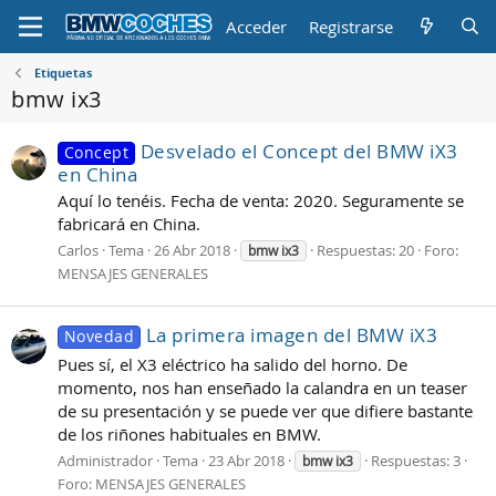
Acceder
Registrarse
Etiquetas
bmw ix3
Desvelado el Concept del BMW iX3
Concept
en China
Aquí lo tenéis. Fecha de venta: 2020. Seguramente se
fabricará en China.
Carlos
Tema
26 Abr 2018
Respuestas: 20
Foro:
bmw
ix3
MENSAJES GENERALES
La primera imagen del BMW iX3
Novedad
Pues sí, el X3 eléctrico ha salido del horno. De
momento, nos han enseñado la calandra en un teaser
de su presentación y se puede ver que difiere bastante
de los riñones habituales en BMW.
Administrador
Tema
23 Abr 2018
Respuestas: 3
bmw
ix3
Foro:
MENSAJES GENERALES