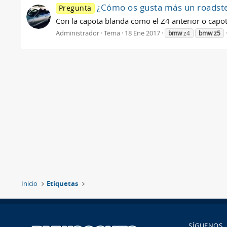
¿Cómo os gusta más un roadst
Pregunta
Con la capota blanda como el Z4 anterior o capot
Administrador
Tema
18 Ene 2017
bmw
z4
bmw
z5
Inicio
Etiquetas
SÍGUENOS