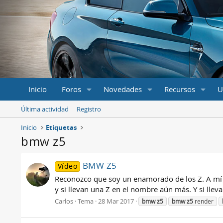
Inicio
Foros
Novedades
Recursos
U
Última actividad
Registro
Inicio
Etiquetas
bmw z5
BMW Z5
Vídeo
Reconozco que soy un enamorado de los Z. A mí 
y si llevan una Z en el nombre aún más. Y si lleva
Carlos
Tema
28 Mar 2017
bmw
z5
bmw
z5
render