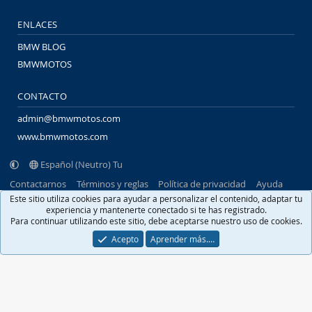
ENLACES
BMW BLOG
BMWMOTOS
CONTACTO
admin@bmwmotos.com
www.bmwmotos.com
Español (Neutro) Tu
Contactarnos
Términos y reglas
Política de privacidad
Ayuda
Portal
R
Este sitio utiliza cookies para ayudar a personalizar el contenido, adaptar tu
S
experiencia y mantenerte conectado si te has registrado.
S
Para continuar utilizando este sitio, debe aceptarse nuestro uso de cookies.
®
Community platform by XenForo
© 2010-2026 XenForo Ltd.
Traducido por
XenFacil.com
. © 2010-2019
Acepto
Aprender más.…