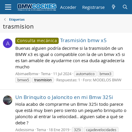
Acceder
Registrarse
Etiquetas
trasmision
Trasmisión bmw x5
Consulta mecánica
A
Buenas alguien podría decirme si la trasmisión de un
BMW x3 es igual o compatible con la de un bmw x5 si
es tan amable de ayudarme con esa duda agradecería
mucho
Abimaelbmw
Tema
11 Jul 2024
automatico
bmwx3
Respuestas: 1
Foro:
MODELOS BMW
bmwx5
trasmision
Un Brinquito o Jaloncito en mi Bmw 325i
Hola acabo de comprarme un Bmw 325i todo parece
que está muy bien pero siento un pequeño brinquito o
jaloncito al entrar la velocidad.. alguien sabe a qué se
debe ?
Aidesisima
Tema
18 Ene 2019
325i
cajadevelocidades