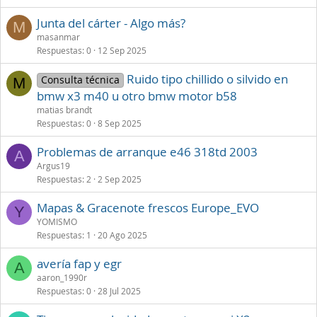
Junta del cárter - Algo más?
M
masanmar
Respuestas
0
12 Sep 2025
Ruido tipo chillido o silvido en
Consulta técnica
M
bmw x3 m40 u otro bmw motor b58
matias brandt
Respuestas
0
8 Sep 2025
Problemas de arranque e46 318td 2003
A
Argus19
Respuestas
2
2 Sep 2025
Mapas & Gracenote frescos Europe_EVO
Y
YOMISMO
Respuestas
1
20 Ago 2025
avería fap y egr
A
aaron_1990r
Respuestas
0
28 Jul 2025