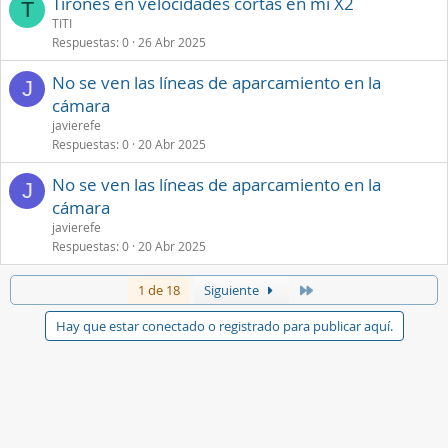
Tirones en velocidades cortas en mi X2
T
TITI
Respuestas
0
26 Abr 2025
No se ven las líneas de aparcamiento en la
J
cámara
javierefe
Respuestas
0
20 Abr 2025
No se ven las líneas de aparcamiento en la
J
cámara
javierefe
Respuestas
0
20 Abr 2025
Último
1 de 18
Siguiente
Hay que estar conectado o registrado para publicar aquí.