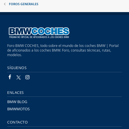
FOROS GENERALES
Foro BMW COCHES, todo sobre el mundo de los coches BMW | Portal
de aficionados a los coches BMW. Foro, consultas técnicas, rutas,
modelos.
SÍGUENOS
ENLACES
BMW BLOG
BMWMOTOS
CONTACTO