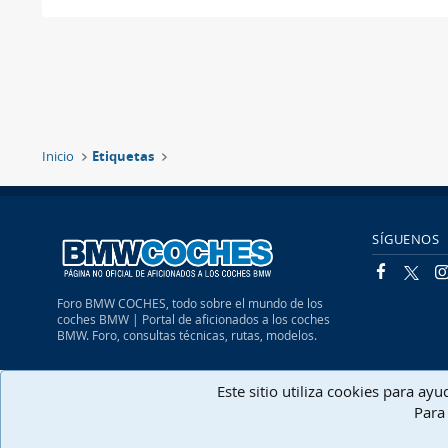
Inicio
Etiquetas
SÍGUENOS
Foro BMW COCHES, todo sobre el mundo de los
coches BMW | Portal de aficionados a los coches
BMW. Foro, consultas técnicas, rutas, modelos.
Español (Neutro) Tu
Este sitio utiliza cookies para ay
Para 