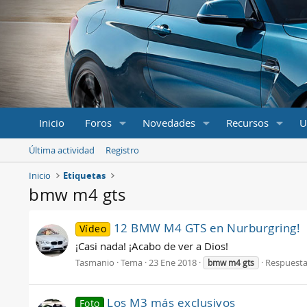
Inicio
Foros
Novedades
Recursos
U
Última actividad
Registro
Inicio
Etiquetas
bmw m4 gts
12 BMW M4 GTS en Nurburgring!
Vídeo
¡Casi nada! ¡Acabo de ver a Dios!
Tasmanio
Tema
23 Ene 2018
Respuesta
bmw
m4
gts
Los M3 más exclusivos
Foto