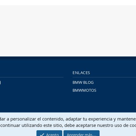
ENLACES
BMW BLOG
BMWMOTOS
Contactarn
udar a personalizar el contenido, adaptar tu experiencia y mantene
continuar utilizando este sitio, debe aceptarse nuestro uso de co
®
Community platform by XenForo
© 2010-2026 XenForo Ltd.
Traducido por
XenFacil.com
. © 2010-2019
Acepto
Aprender más.…