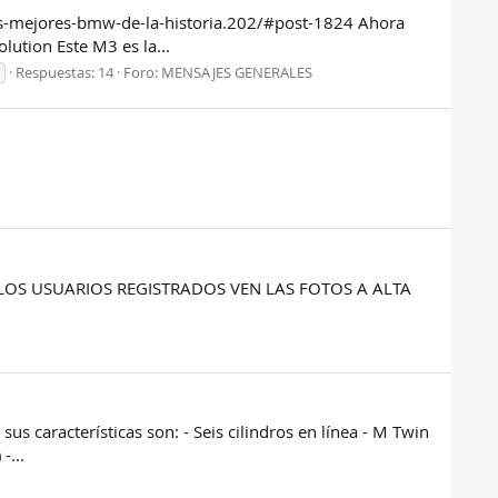
os-mejores-bmw-de-la-historia.202/#post-1824 Ahora
ution Este M3 es la...
Respuestas: 14
Foro:
MENSAJES GENERALES
 SOLO LOS USUARIOS REGISTRADOS VEN LAS FOTOS A ALTA
us características son: - Seis cilindros en línea - M Twin
-...