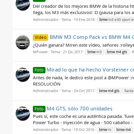
Del creador de los mejores BMW de la historia
llega, los M3 más exclusivos! :D (pausa para los
Administrador
Tema
19 Ene 2018
bmw
m3 e30 sport e
BMW M3 Comp Pack vs BMW M4 
Vídeo
¿Quién ganara? Miren este vídeo, señores :rolley
MPower
Tema
21 Dic 2017
R
bmw
m3
bmw
m4
gts
Mirad lo que ha hecho Vorsteiner
Foto
Antes de nada, le dedico este post a @MPower 
RESOLUCIÓN
Administrador
Tema
24 Oct 2017
bmw
m4
gts
llant
M4 GTS, sólo 700 unidades
Foto
Pues sí, este coche es una auténtica pasada. Tuve 
Power Turbo - Inyección de agua - 500 caballos -
Administrador
Tema
19 Oct 2016
bmw
m
bmw
m4