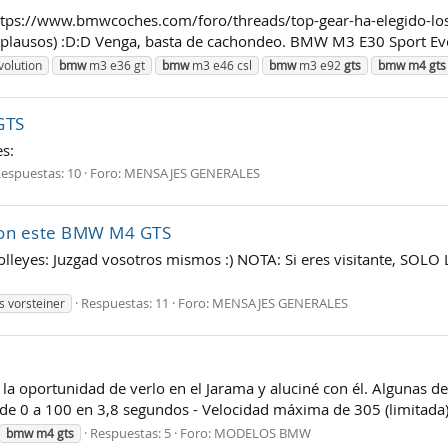
 https://www.bmwcoches.com/foro/threads/top-gear-ha-elegido-l
 aplausos) :D:D Venga, basta de cachondeo. BMW M3 E30 Sport Evol
volution
bmw
m3 e36 gt
bmw
m3 e46 csl
bmw
m3 e92
gts
bmw
m4
gts
GTS
es:
espuestas: 10
Foro:
MENSAJES GENERALES
 con este BMW M4 GTS
:rolleyes: Juzgad vosotros mismos :) NOTA: Si eres visitante,
Respuestas: 11
Foro:
MENSAJES GENERALES
as vorsteiner
la oportunidad de verlo en el Jarama y aluciné con él. Algunas de s
 de 0 a 100 en 3,8 segundos - Velocidad máxima de 305 (limitada) 
Respuestas: 5
Foro:
MODELOS BMW
bmw
m4
gts