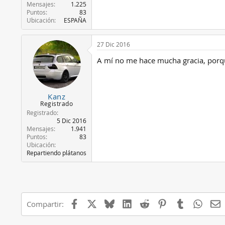
Mensajes
1.225
Puntos
83
Ubicación
ESPAÑA
27 Dic 2016
A mí no me hace mucha gracia, porqu
Kanz
Registrado
Registrado
5 Dic 2016
Mensajes
1.941
Puntos
83
Ubicación
Repartiendo plátanos
Facebook
X
Bluesky
LinkedIn
Reddit
Pinterest
Tumblr
Whats
E
Compartir: