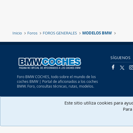
Inicio
Foros
FOROS GENERALES
MODELOS BMW
SÍGUENOS
Foro BMW COCHES, todo sobre el mundo de los
coches BMW | Portal de aficionados a los coches
BMW. Foro, consultas técnicas, rutas, modelos.
Español (Neutro) Tu
Este sitio utiliza cookies para ay
Para 