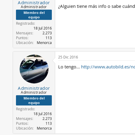
n
s
Administrador
¿Alguien tiene más info o sabe cuándo
Administrador
i
c
Miembro del
equipo
i
Registrado
o
18 Jul 2016
Mensajes
2.273
Puntos
113
Ubicación
Menorca
25 Dic 2016
Lo tengo...
http://www.autobild.es/n
Administrador
Administrador
Miembro del
equipo
Registrado
18 Jul 2016
Mensajes
2.273
Puntos
113
Ubicación
Menorca