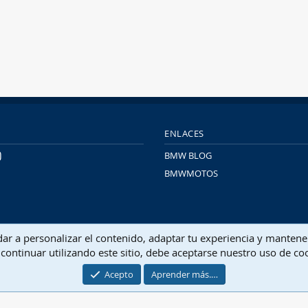
ENLACES
BMW BLOG
BMWMOTOS
Contactarn
udar a personalizar el contenido, adaptar tu experiencia y mantene
continuar utilizando este sitio, debe aceptarse nuestro uso de co
®
Community platform by XenForo
© 2010-2026 XenForo Ltd.
Traducido por
XenFacil.com
. © 2010-2019
Acepto
Aprender más.…