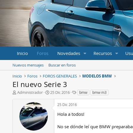
Inicio
Foros
Novedades
Recursos
Usu
Nuevos mensajes
Buscar en foros
Inicio
Foros
FOROS GENERALES
MODELOS BMW
El nuevo Serie 3
A
F
E
Administrador
25 Dic 2016
bmw
bmw m3
u
e
t
t
c
i
25 Dic 2016
o
h
q
r
a
u
Hola a todos!
d
e
e
t
No se dónde leí que BMW preparaba u
i
a